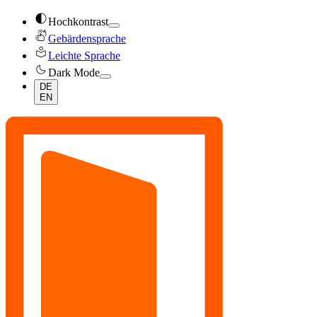
contrast
Hochkontrast
sign_language
Gebärdensprache
local_library
Leichte Sprache
dark_mode
Dark Mode
DE
EN