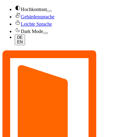
contrast
Hochkontrast
sign_language
Gebärdensprache
local_library
Leichte Sprache
dark_mode
Dark Mode
DE
EN