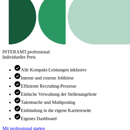
INTERAMT.professional
Individueller Preis
check_circle
Alle Kompakt-Leistungen inklusive
check_circle
Interne und externe Jobbörse
check_circle
Effiziente Recruiting-Prozesse
check_circle
Einfache Verwaltung der Stellenangebote
check_circle
Talentsuche und Multiposting
check_circle
Einbindung in die eigene Karriereseite
check_circle
Eigenes Dashboard
Mit professional starten