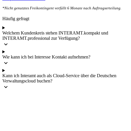
*Nicht genutztes Freikontingent verfällt 6 Monate nach Auftragserteilung.
Häufig gefragt
Welchem Kundenkreis stehen INTERAMT.kompakt und
INTERAMT.professional zur Verfügung?
keyboard_arrow_down
Wie kann ich bei Interesse Kontakt aufnehmen?
keyboard_arrow_down
Kann ich Interamt auch als Cloud-Service über die Deutschen
Verwaltungscloud buchen?
keyboard_arrow_down