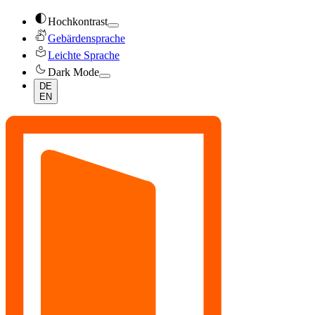
contrast
Hochkontrast
sign_language
Gebärdensprache
local_library
Leichte Sprache
dark_mode
Dark Mode
DE
EN