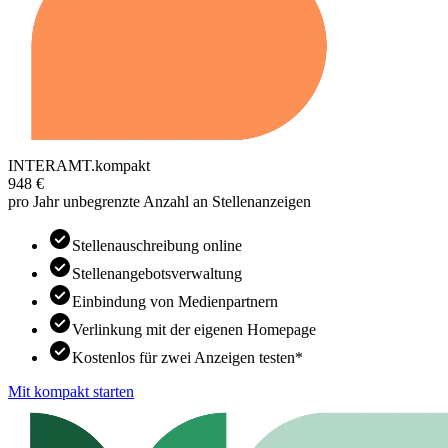
INTERAMT.kompakt
948 €
pro Jahr unbegrenzte Anzahl an Stellenanzeigen
check_circle
Stellenauschreibung online
check_circle
Stellenangebotsverwaltung
check_circle
Einbindung von Medienpartnern
check_circle
Verlinkung mit der eigenen Homepage
check_circle
Kostenlos für zwei Anzeigen testen*
Mit kompakt starten