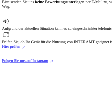
Bitte senden Sie uns
keine
Bewerbungsunterlagen
per E-Mail zu, wi
Weg.
volume_up
Aufgrund der aktuellen Situation kann es zu eingeschränkter telefoni
devices
Prüfen Sie, ob Ihr Gerät für die Nutzung von INTERAMT geeignet is
north_east
Hier prüfen
north_east
Folgen Sie uns auf Instagram