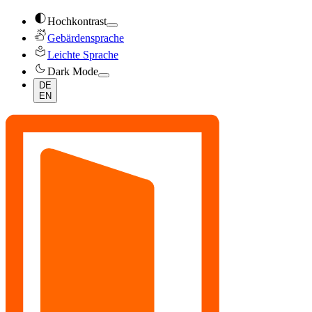
contrast
Hochkontrast
sign_language
Gebärdensprache
local_library
Leichte Sprache
dark_mode
Dark Mode
DE
EN