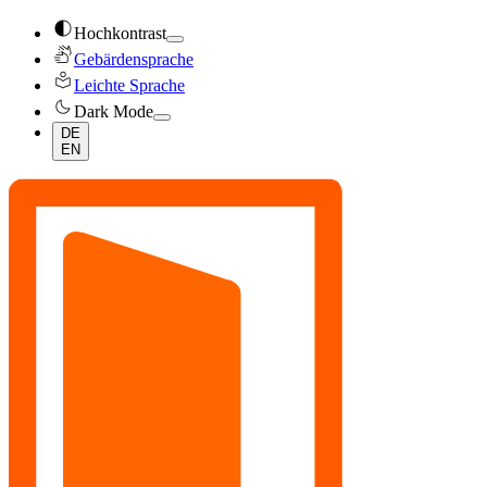
contrast
Hochkontrast
sign_language
Gebärdensprache
local_library
Leichte Sprache
dark_mode
Dark Mode
DE
EN