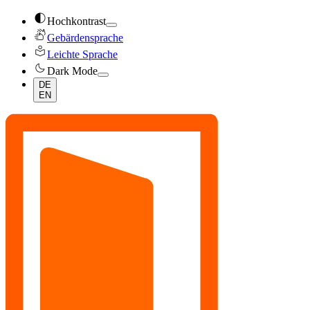
contrast
Hochkontrast
sign_language
Gebärdensprache
local_library
Leichte Sprache
dark_mode
Dark Mode
DE
EN