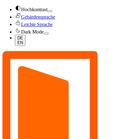
contrast
Hochkontrast
sign_language
Gebärdensprache
local_library
Leichte Sprache
dark_mode
Dark Mode
DE
EN