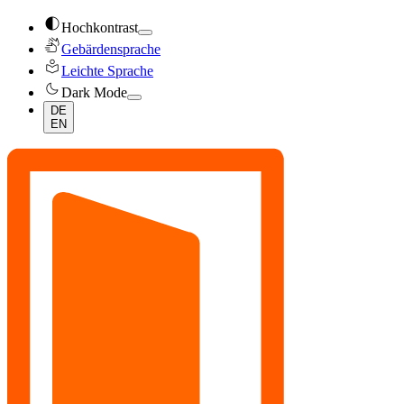
contrast
Hochkontrast
sign_language
Gebärdensprache
local_library
Leichte Sprache
dark_mode
Dark Mode
DE
EN