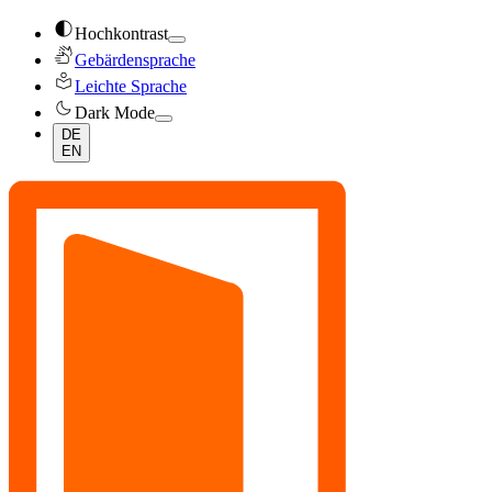
contrast
Hochkontrast
sign_language
Gebärdensprache
local_library
Leichte Sprache
dark_mode
Dark Mode
DE
EN