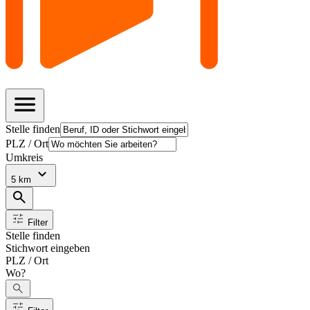
menu
Stelle finden
PLZ / Ort
Umkreis
keyboard_arrow_down
5 km
search
tune
Filter
Stelle finden
Stichwort eingeben
PLZ / Ort
Wo?
search
tune