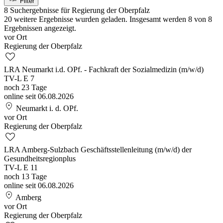
Filter
8 Suchergebnisse für Regierung der Oberpfalz
20 weitere Ergebnisse wurden geladen. Insgesamt werden 8 von 8
Ergebnissen angezeigt.
vor Ort
Regierung der Oberpfalz
favorite
LRA Neumarkt i.d. OPf. - Fachkraft der Sozialmedizin (m/w/d)
TV-L E 7
noch 23 Tage
online seit 06.08.2026
location_on
Neumarkt i. d. OPf.
vor Ort
Regierung der Oberpfalz
favorite
LRA Amberg-Sulzbach Geschäftsstellenleitung (m/w/d) der
Gesundheitsregionplus
TV-L E 11
noch 13 Tage
online seit 06.08.2026
location_on
Amberg
vor Ort
Regierung der Oberpfalz