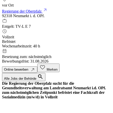
vor Ort
arrow_outward
Regierung der Oberpfalz
92318 Neumarkt i. d. OPf.
work
Entgelt:
TV-L E 7
schedule
Vollzeit
Befristet
Wochenarbeitszeit:
40 h
calendar_month
Besetzung zum:
nächstmöglich
Bewerbungsfrist:
31.08.2026
favorite
north_east
Online bewerben
Merken
search
Alle Jobs der Behörde
Die Regierung der Oberpfalz sucht für die
Gesundheitsverwaltung am Landratsamt Neumarkt i.d. OPf.
zum nächstmöglichen Zeitpunkt befristet
eine Fachkraft der
Sozialmedizin (m/w/d) in Vollzeit