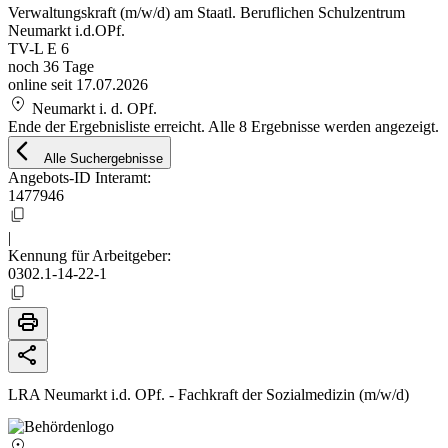
Verwaltungskraft (m/w/d) am Staatl. Beruflichen Schulzentrum
Neumarkt i.d.OPf.
TV-L E 6
noch 36 Tage
online seit 17.07.2026
location_on
Neumarkt i. d. OPf.
Ende der Ergebnisliste erreicht. Alle 8 Ergebnisse werden angezeigt.
arrow_back_ios
Alle Suchergebnisse
Angebots-ID Interamt:
1477946
content_copy
|
Kennung für Arbeitgeber:
0302.1-14-22-1
content_copy
print
share
LRA Neumarkt i.d. OPf. - Fachkraft der Sozialmedizin (m/w/d)
location_on