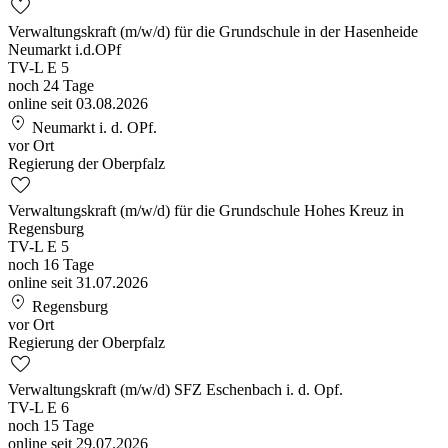
favorite
Verwaltungskraft (m/w/d) für die Grundschule in der Hasenheide
Neumarkt i.d.OPf
TV-L E 5
noch 24 Tage
online seit 03.08.2026
location_on
Neumarkt i. d. OPf.
vor Ort
Regierung der Oberpfalz
favorite
Verwaltungskraft (m/w/d) für die Grundschule Hohes Kreuz in
Regensburg
TV-L E 5
noch 16 Tage
online seit 31.07.2026
location_on
Regensburg
vor Ort
Regierung der Oberpfalz
favorite
Verwaltungskraft (m/w/d) SFZ Eschenbach i. d. Opf.
TV-L E 6
noch 15 Tage
online seit 29.07.2026