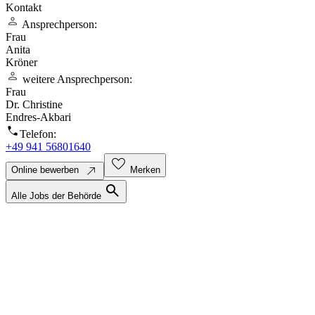
Kontakt
person
Ansprechperson:
Frau
Anita
Kröner
person
weitere Ansprechperson:
Frau
Dr. Christine
Endres-Akbari
call
Telefon:
+49 941 56801640
favorite
north_east
Online bewerben
Merken
search
Alle Jobs der Behörde