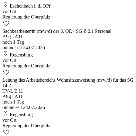
location_on
Eschenbach i. d. OPf.
vor Ort
Regierung der Oberpfalz
favorite
Sachbearbeiter/in (m/w/d) der 3. QE - SG Z 2.1 Personal
A9g
- A11
noch 1 Tag
online seit 24.07.2026
location_on
Regensburg
vor Ort
Regierung der Oberpfalz
favorite
Leitung des Arbeitsbereichs Wohnsitzzuweisung (m/w/d) für das SG
14.2
TV-L E 11
A9g
- A11
noch 1 Tag
online seit 24.07.2026
location_on
Regensburg
vor Ort
Regierung der Oberpfalz
favorite